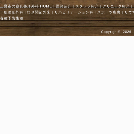
三鷹市の慶真整形外科 HOME
｜
医師紹介
｜
スタッフ紹介
｜
クリニック紹介
｜
一般整形外科
｜
ひざ関節外来
｜
リハビリテーション科
｜
スポーツ疾患
｜
リウ
各種予防接種
Copyright©
2026