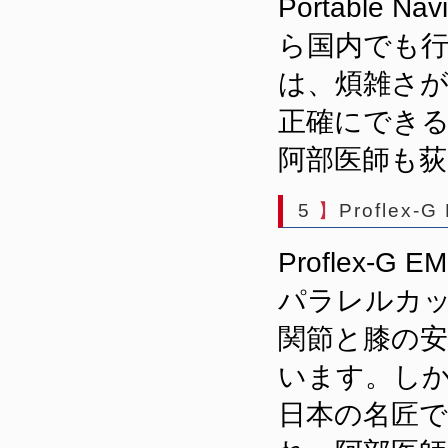
Portable Nav
ら国内でも
は、煩雑さが
正確にでき
阿部医師も
5
】
Proflex-G
Proflex
パラレルカ
関節と膝の
います。し
日本の名匠であ