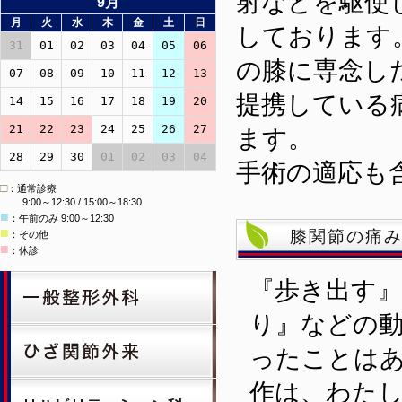
射などを駆使
9月
月
火
水
木
金
土
日
しております
31
01
02
03
04
05
06
の膝に専念し
07
08
09
10
11
12
13
提携している
14
15
16
17
18
19
20
21
22
23
24
25
26
27
ます。
28
29
30
01
02
03
04
手術の適応も
□
：通常診療
9:00～12:30 / 15:00～18:30
■
：午前のみ 9:00～12:30
■
膝関節の痛
：その他
■
：休診
『歩き出す
り』などの
ったことは
作は、わた