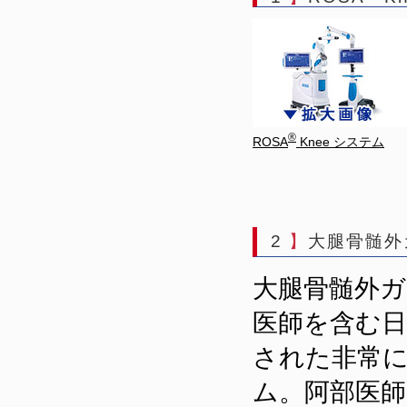
®
ROSA
Knee システム
2
】
大腿骨髄外
大腿骨髄外ガイ
医師を含む
された非常
ム。阿部医師は