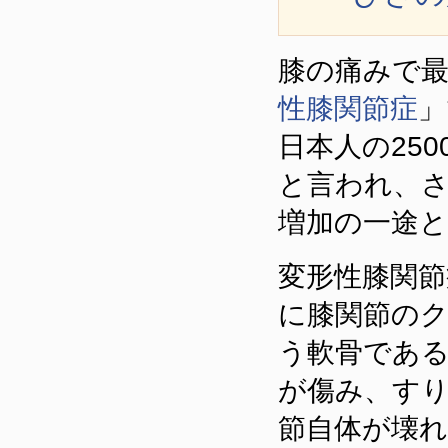
膝の痛みで
性膝関節症
」
日本人の25
と言われ、
増加の一途
変形性膝関節
に膝関節の
う軟骨であ
が傷み、す
節自体が壊