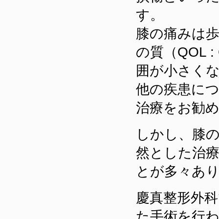
す。
膝の痛みは
の質（QOL : 
囲が小さく
他の疾患に
治療をお勧
しかし、膝
然とした治
とが多々あ
慶真整形外科
た手術を行