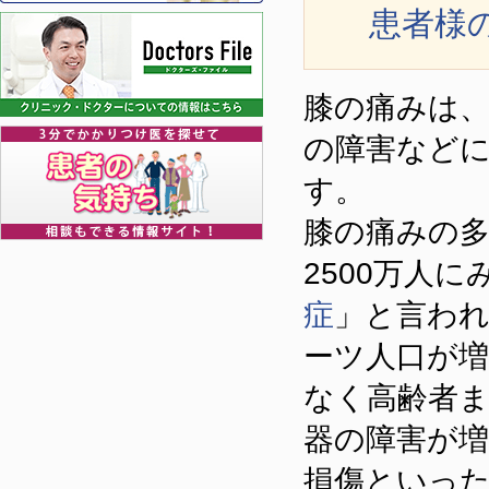
患者様
膝の痛みは
の障害など
す。
膝の痛みの
2500万人
症
」と言わ
ーツ人口が
なく高齢者
器の障害が
損傷といっ