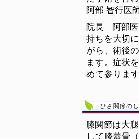
阿部 智行医
院長 阿部
持ちを大切
がら、術後
ます。症状
めて参りま
ひざ関節の
膝関節は大腿
して膝蓋骨