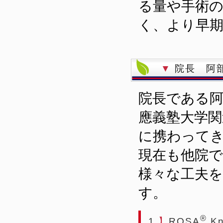
る量や手術
く、より早
▼
院長 阿
院長である阿
應義塾大学関
に携わって
現在も他院
様々な工夫を
す。
®
1
】
ROSA
K