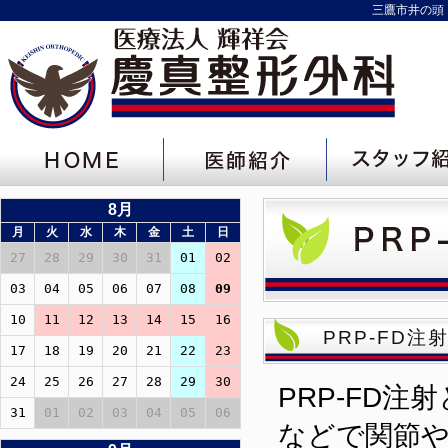
三鷹市井の頭 
8月
月
火
水
木
金
土
日
27
28
29
30
31
01
02
03
04
05
06
07
08
09
10
11
12
13
14
15
16
PRP-FD注
17
18
19
20
21
22
23
24
25
26
27
28
29
30
PRP-FD
31
01
02
03
04
05
06
などで関節