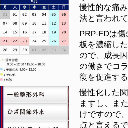
9月
慢性的な痛み
月
火
水
木
金
土
日
31
01
02
03
04
05
06
法と言われ
07
08
09
10
11
12
13
PRP-FDは
14
15
16
17
18
19
20
21
22
23
24
25
26
27
板を濃縮した
28
29
30
01
02
03
04
ので、成長因
□
：通常診療
の働きでコ
9:00～12:30 / 15:00～18:30
■
：午前のみ 9:00～12:30
■
復を促進す
：その他
■
：休診
慢性化した
ますし、ま
けですので
点と言える