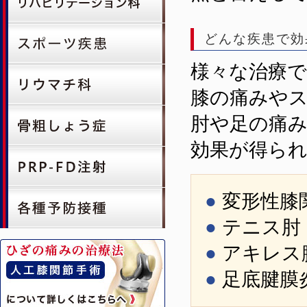
どんな疾患で効
様々な治療
膝の痛みや
肘や足の痛
効果が得ら
●
変形性膝
●
テニス肘
●
アキレス
●
足底腱膜