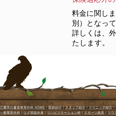
料金に関しま
別）となっ
詳しくは、
たします。
三鷹市の慶真整形外科 HOME
｜
医師紹介
｜
スタッフ紹介
｜
クリニック紹介
｜
一般整形外科
｜
ひざ関節外来
｜
リハビリテーション科
｜
スポーツ疾患
｜
リウ