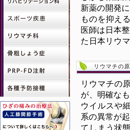
新薬の開発
ものを抑える
医師は日本
た日本リウ
リウマチの
リウマチの
が、明確な
ウイルスや
系の異常が
てしまう状