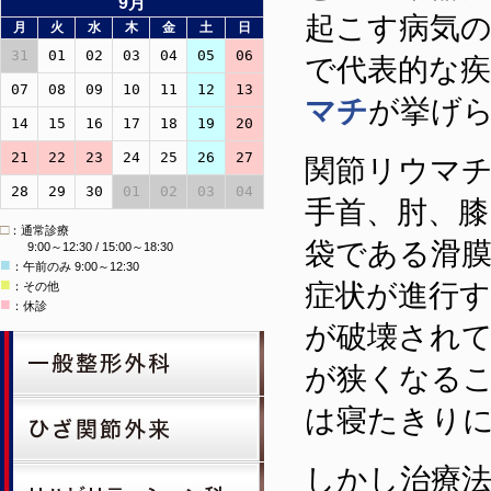
9月
起こす病気
月
火
水
木
金
土
日
31
01
02
03
04
05
06
で代表的な
07
08
09
10
11
12
13
マチ
が挙げ
14
15
16
17
18
19
20
21
22
23
24
25
26
27
関節リウマ
28
29
30
01
02
03
04
手首、肘、
□
：通常診療
袋である滑
9:00～12:30 / 15:00～18:30
■
：午前のみ 9:00～12:30
■
症状が進行
：その他
■
：休診
が破壊され
が狭くなる
は寝たきり
しかし治療