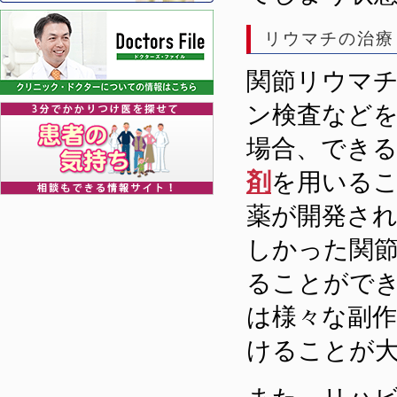
リウマチの治療
関節リウマ
ン検査などを
場合、でき
剤
を用いる
薬が開発さ
しかった関
ることがで
は様々な副
けることが