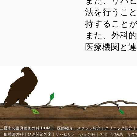
また、リハ
法を行うこ
持すること
また、外科
医療機関と
三鷹市の慶真整形外科 HOME
｜
医師紹介
｜
スタッフ紹介
｜
クリニック紹介
｜
一般整形外科
｜
ひざ関節外来
｜
リハビリテーション科
｜
スポーツ疾患
｜
リウ