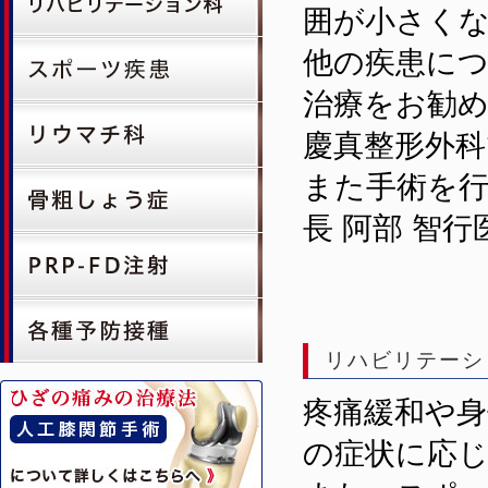
囲が小さく
他の疾患に
治療をお勧
慶真整形外科
また手術を
長 阿部 智
リハビリテーシ
疼痛緩和や身
の症状に応