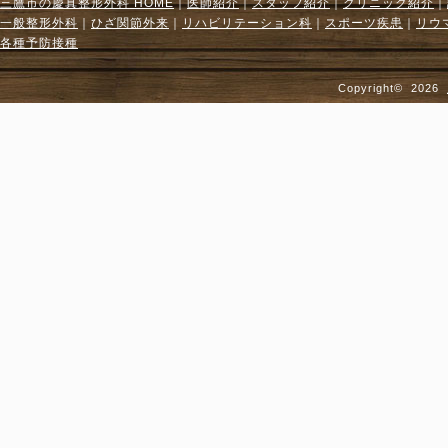
三鷹市の慶真整形外科 HOME
｜
医師紹介
｜
スタッフ紹介
｜
クリニック紹介
｜
一般整形外科
｜
ひざ関節外来
｜
リハビリテーション科
｜
スポーツ疾患
｜
リウ
各種予防接種
Copyright©
2026