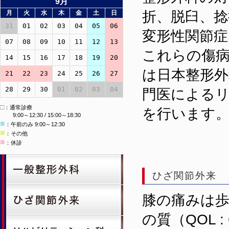
9月
折、脱臼、捻
月
火
水
木
金
土
日
31
01
02
03
04
05
06
変形性関節
07
08
09
10
11
12
13
これらの傷
14
15
16
17
18
19
20
は日本整形外
21
22
23
24
25
26
27
28
29
30
01
02
03
04
門医による
□
：通常診療
を行います
9:00～12:30 / 15:00～18:30
■
：午前のみ 9:00～12:30
■
：その他
■
：休診
ひざ関節外来
膝の痛みは
の質（QOL : 